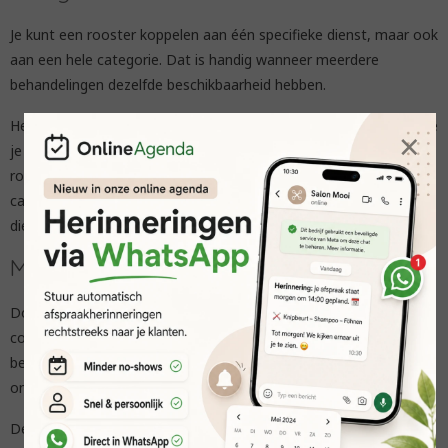
Je kunt een rooster koppelen aan één specifieke dienst, maar ook
aan een hele categorie. Dat is handig wanneer meerdere
behandelingen dezelfde beschikbaarheid hebben.
Heb je bijvoorbeeld een categorie met speciale behandelingen die
×
je alleen op dinsdag en donderdag uitvoert? Dan koppel je het
rooster direct aan de categorie. Alle diensten binnen die
categorie volgen dan hetzelfde rooster. Zo hoef je niet iedere
dienst apart in te stellen.
Meer grip op je planning
Door diensten aan een eigen rooster te koppelen, houd je meer
controle over je werkdag. Je bepaalt zelf wanneer bepaalde
behandelingen passen in je planning en voorkomt dat je agenda
onhandig volloopt.
De online agenda houdt rekening met het rooster dat jij instelt.