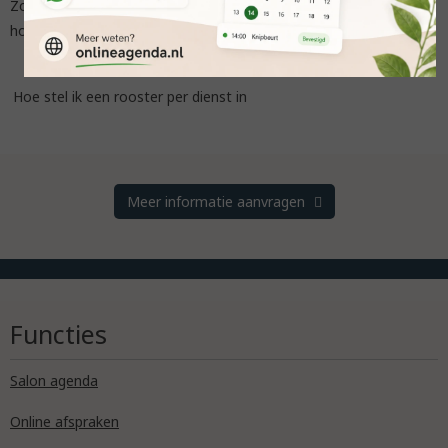
Zo kunnen klanten eenvoudig zelf boeken, terwijl jij de regie
houdt over je beschikbaarheid.
Hoe stel ik een rooster per dienst in
Meer informatie aanvragen
Functies
Salon agenda
Online afspraken