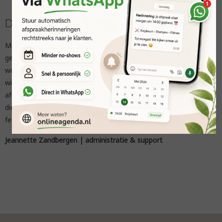
Dagelijks verbeterd
Mede dankzij onze trouwe klanten verbeteren we het
gebruiksgemak van de online agenda elke dag. De online agenda
wordt dagelijks gebruikt en via onze uitgebreide helpdesk staan
wij in direct contact met onze klanten. Zij hebben ons in de
afgelopen jaren geholpen bij het vormgeven van de agenda zoals
die nu is. En ook vandaag staan wij weer open voor nieuwe
feedback. Misschien hebben we jou vandaag wel aan de lijn?
Jeannette Zandbergen | administratie & support