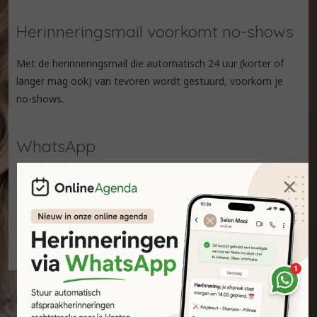
Herinneringsmail voorkomt no-shows
Met de herinneringsmail die automatisch 24 uur (korter of
langer mag ook) van tevoren wordt gestuurd, voorkom je
no-shows.
WhatsApp
×
Het is mogelijk om direct vanuit het systeem te appen met
de klant zodat je nog eenvoudiger een herinnering of een
tikkie kunt sturen.