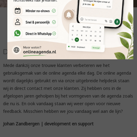
Dagelijks verbeterd
Mede dankzij onze trouwe klanten verbeteren we het
gebruiksgemak van de online agenda elke dag. De online agenda
wordt dagelijks gebruikt en via onze uitgebreide helpdesk staan
wij in direct contact met onze klanten. Zij hebben ons in de
afgelopen jaren geholpen bij het vormgeven van de agenda zoals
die nu is. En ook vandaag staan wij weer open voor nieuwe
feedback. Misschien hebben we jou vandaag wel aan de lijn?
Johan Zandbergen | development
en support