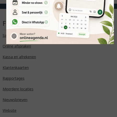
Functies
Salon agenda
Online afspraken
Kassa en afrekenen
Klantenkaarten
Rapportages
Meerdere locaties
Nieuwsbrieven
Website